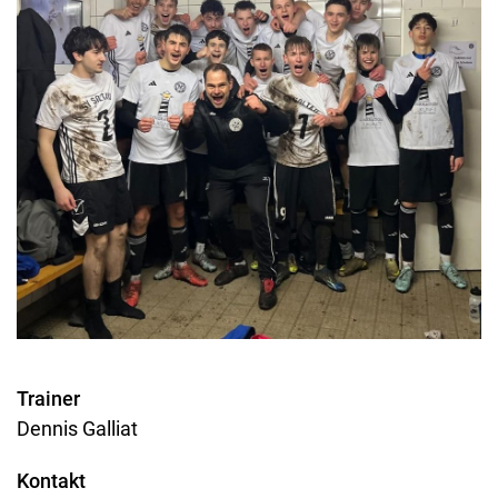
Impressu
Datenschu
Suchen
Mitglieder
Trainer
Dennis Galliat
Kontakt