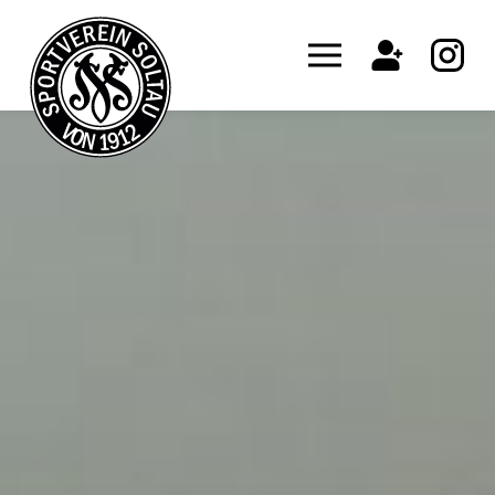
Start
Aktuelles
Fanshop
Abteilunge
Kurse
Verein
Kontakt
Presse