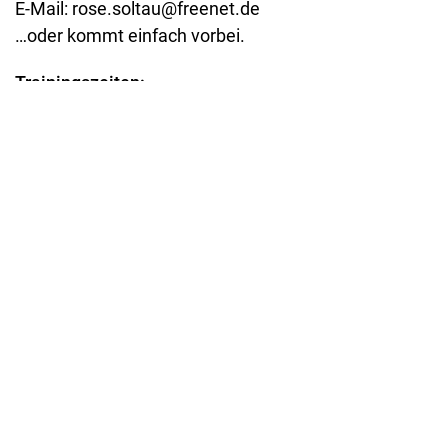
E-Mail:
rose.soltau@freenet.de
…oder kommt einfach vorbei.
Trainingszeiten:
Montag: 15:00 Uhr – 16:30 Uhr
Mittwoch: 15:30 Uhr – 17:00 Uhr
Samstag: 14:00 Uhr – 18:00 Uhr
Trainingsort:
Sporthalle Rosenstraße (Rosenstr. 1, 29614 Soltau)
Unterstützt durch: